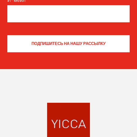
И-мейл
*