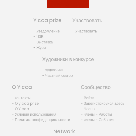
Yicca prize
Участвовать
- Уведомление
- Участвовать
- ЧЗВ
- Выставка
- Жури
Художники в конкурсе
- художники
- Частный сектор
O Yicca
Сообщество
- контакты
- Войти
- O yicca prize
- Зарегистрируйся здесь
- O Yicca
- Члены
- Условия использования
- члены - Работы
- Политика конфиденциальности
- члены - События
Network