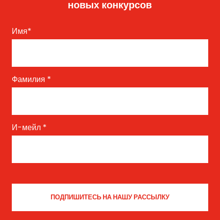
новых конкурсов
Имя
*
Фамилия
*
И-мейл
*