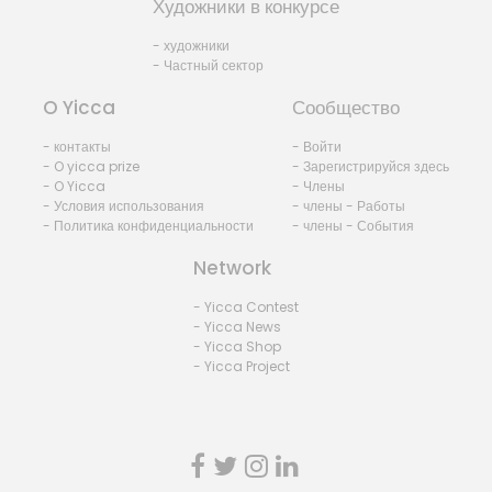
Художники в конкурсе
- художники
- Частный сектор
O Yicca
Сообщество
- контакты
- Войти
- O yicca prize
- Зарегистрируйся здесь
- O Yicca
- Члены
- Условия использования
- члены - Работы
- Политика конфиденциальности
- члены - События
Network
- Yicca Contest
- Yicca News
- Yicca Shop
- Yicca Project