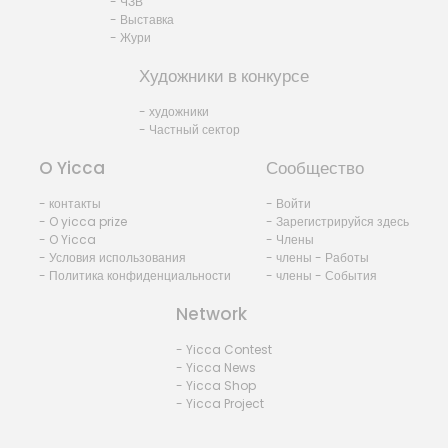
- ЧЗВ
- Выставка
- Жури
Художники в конкурсе
- художники
- Частный сектор
O Yicca
Сообщество
- контакты
- Войти
- O yicca prize
- Зарегистрируйся здесь
- O Yicca
- Члены
- Условия использования
- члены - Работы
- Политика конфиденциальности
- члены - События
Network
- Yicca Contest
- Yicca News
- Yicca Shop
- Yicca Project