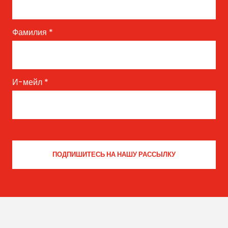
Фамилия
*
И-мейл
*