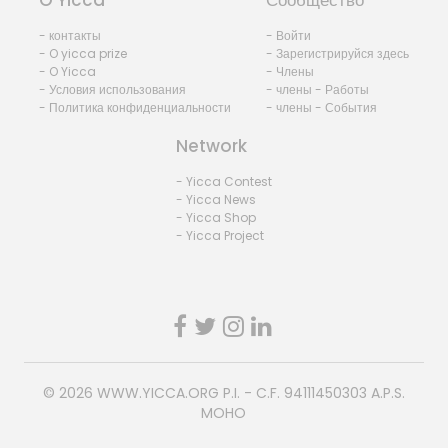
- контакты
- Войти
- O yicca prize
- Зарегистрируйся здесь
- O Yicca
- Члены
- Условия использования
- члены - Работы
- Политика конфиденциальности
- члены - События
Network
- Yicca Contest
- Yicca News
- Yicca Shop
- Yicca Project
© 2026
WWW.YICCA.ORG
P.I. - C.F. 94111450303 A.P.S.
MOHO