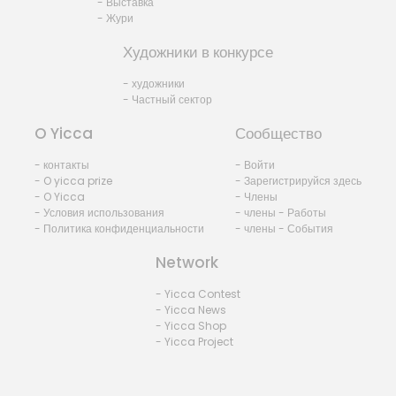
- Выставка
- Жури
Художники в конкурсе
- художники
- Частный сектор
O Yicca
Сообщество
- контакты
- Войти
- O yicca prize
- Зарегистрируйся здесь
- O Yicca
- Члены
- Условия использования
- члены - Работы
- Политика конфиденциальности
- члены - События
Network
- Yicca Contest
- Yicca News
- Yicca Shop
- Yicca Project