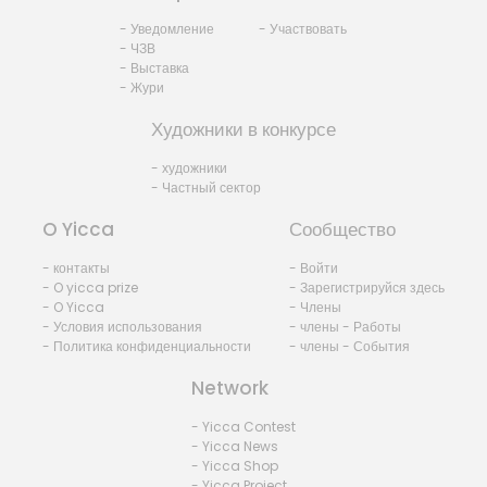
- Уведомление
- Участвовать
- ЧЗВ
- Выставка
- Жури
Художники в конкурсе
- художники
- Частный сектор
O Yicca
Сообщество
- контакты
- Войти
- O yicca prize
- Зарегистрируйся здесь
- O Yicca
- Члены
- Условия использования
- члены - Работы
- Политика конфиденциальности
- члены - События
Network
- Yicca Contest
- Yicca News
- Yicca Shop
- Yicca Project