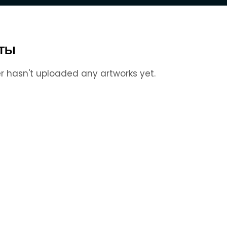
ТЫ
r hasn't uploaded any artworks yet.