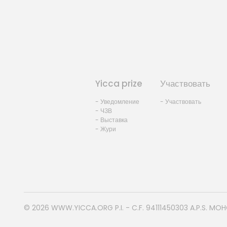
Yicca prize
Участвовать
- Уведомление
- Участвовать
- ЧЗВ
- Выставка
- Жури
© 2026
WWW.YICCA.ORG
P.I. - C.F. 94111450303 A.P.S. MO