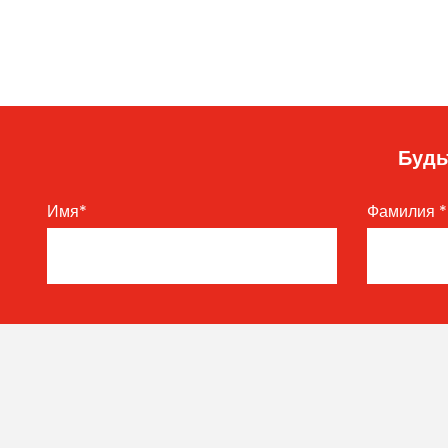
Будь
Имя
*
Фамилия
*