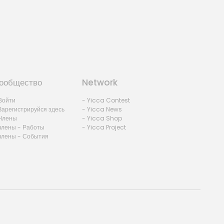
ообщество
Network
Войти
- Yicca Contest
Зарегистрируйся здесь
- Yicca News
Члены
- Yicca Shop
члены - Работы
- Yicca Project
члены - События