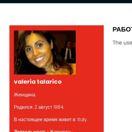
РАБО
The use
valeria talarico
Женщина
Родился: 2 август 1984.
В настоящее время живет в: Italy.
Деятельность:
Живопись;