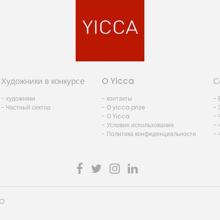
Художники в конкурсе
O Yicca
С
- художники
- контакты
- 
- Частный сектор
- O yicca prize
- 
- O Yicca
- 
- Условия использования
- 
- Политика конфиденциальности
- 
HO