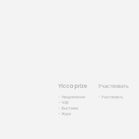
Yicca prize
Участвовать
- Уведомление
- Участвовать
- ЧЗВ
- Выставка
- Жури