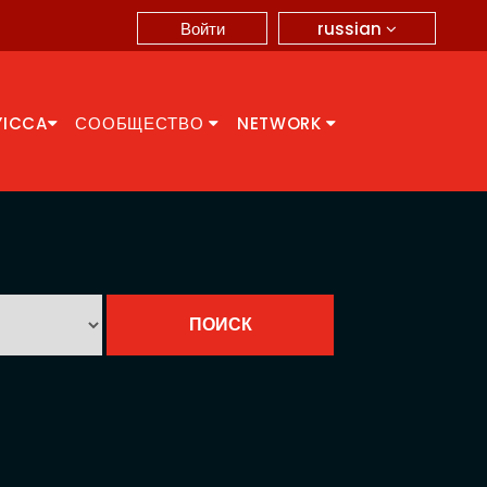
russian
Войти
YICCA
СООБЩЕСТВО
NETWORK