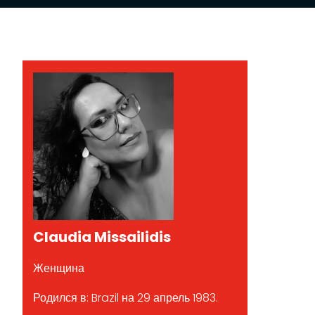
Claudia Missailidis
Женщина
Родился в: Brazil на 29 апрель 1983.