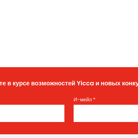
те в курсе возможностей Yicca и новых конк
И-мейл
*