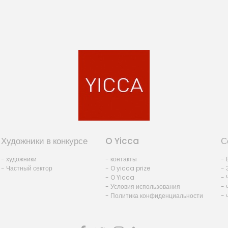
Художники в конкурсе
O Yicca
С
- художники
- контакты
- 
- Частный сектор
- O yicca prize
- 
- O Yicca
- 
- Условия использования
- 
- Политика конфиденциальности
- 