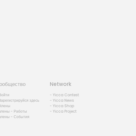
ообщество
Network
Войти
- Yicca Contest
Зарегистрируйся здесь
- Yicca News
Члены
- Yicca Shop
члены - Работы
- Yicca Project
члены - События