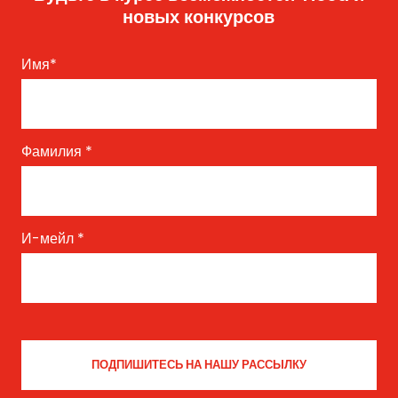
новых конкурсов
Имя
*
Фамилия
*
И-мейл
*