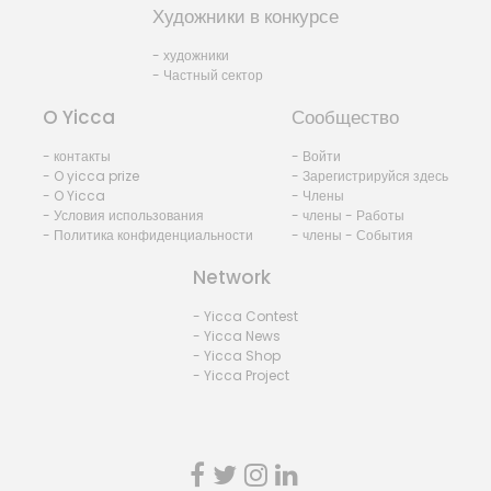
Художники в конкурсе
- художники
- Частный сектор
O Yicca
Сообщество
- контакты
- Войти
- O yicca prize
- Зарегистрируйся здесь
- O Yicca
- Члены
- Условия использования
- члены - Работы
- Политика конфиденциальности
- члены - События
Network
- Yicca Contest
- Yicca News
- Yicca Shop
- Yicca Project