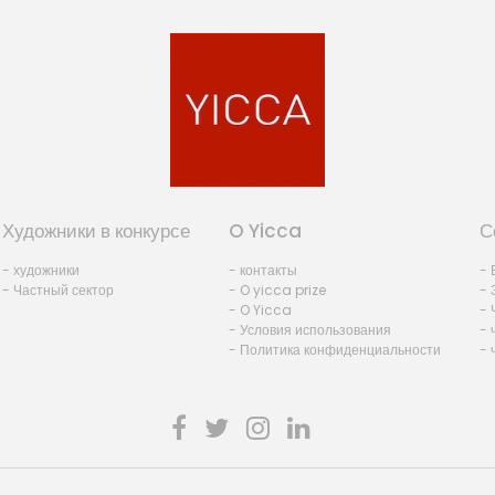
Художники в конкурсе
O Yicca
С
- художники
- контакты
- 
- Частный сектор
- O yicca prize
- 
- O Yicca
- 
- Условия использования
- 
- Политика конфиденциальности
- 