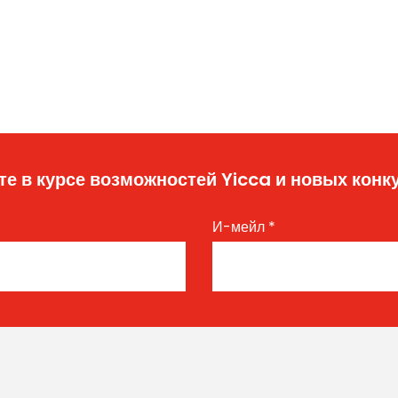
те в курсе возможностей Yicca и новых конк
И-мейл
*