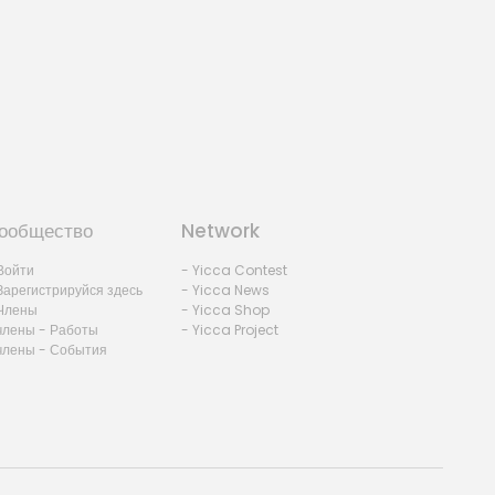
ообщество
Network
Войти
- Yicca Contest
Зарегистрируйся здесь
- Yicca News
Члены
- Yicca Shop
члены - Работы
- Yicca Project
члены - События