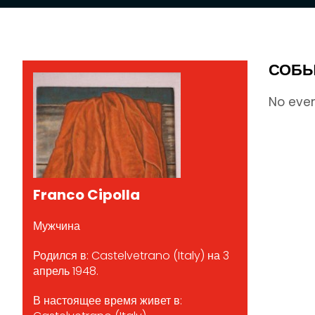
СОБЫ
No eve
Franco Cipolla
Мужчина
Родился в: Castelvetrano (Italy) на 3
апрель 1948.
В настоящее время живет в: