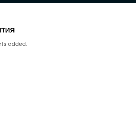
ТИЯ
nts added.