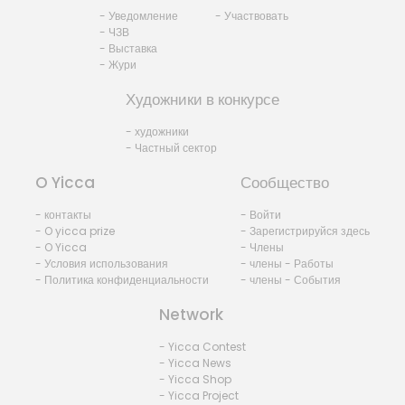
- Уведомление
- Участвовать
- ЧЗВ
- Выставка
- Жури
Художники в конкурсе
- художники
- Частный сектор
O Yicca
Сообщество
- контакты
- Войти
- O yicca prize
- Зарегистрируйся здесь
- O Yicca
- Члены
- Условия использования
- члены - Работы
- Политика конфиденциальности
- члены - События
Network
- Yicca Contest
- Yicca News
- Yicca Shop
- Yicca Project