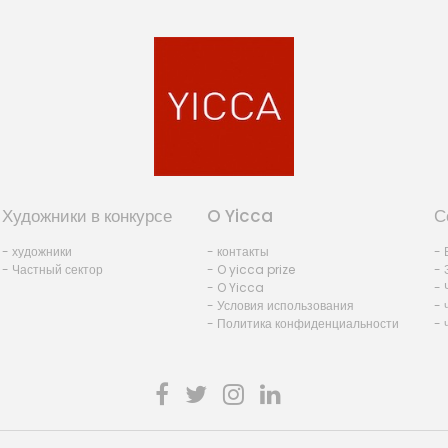
Художники в конкурсе
O Yicca
С
- художники
- контакты
- 
- Частный сектор
- O yicca prize
- 
- O Yicca
- 
- Условия использования
- 
- Политика конфиденциальности
- 