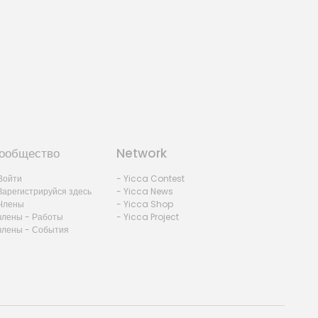
ообщество
Network
Войти
- Yicca Contest
Зарегистрируйся здесь
- Yicca News
Члены
- Yicca Shop
члены - Работы
- Yicca Project
члены - События