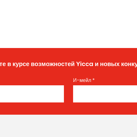
те в курсе возможностей Yicca и новых конк
И-мейл
*