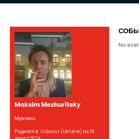
СОБЫ
No eve
Maksim Mezhuritsky
Мужчина
Родился в: Odessa (Ukraine) на 18
август 1974.