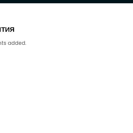
ТИЯ
nts added.