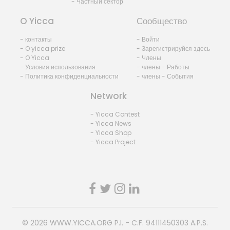
- Частный сектор
O Yicca
Сообщество
- контакты
- Войти
- O yicca prize
- Зарегистрируйся здесь
- O Yicca
- Члены
- Условия использования
- члены - Работы
- Политика конфиденциальности
- члены - События
Network
- Yicca Contest
- Yicca News
- Yicca Shop
- Yicca Project
© 2026
WWW.YICCA.ORG
P.I. - C.F. 94111450303 A.P.S.