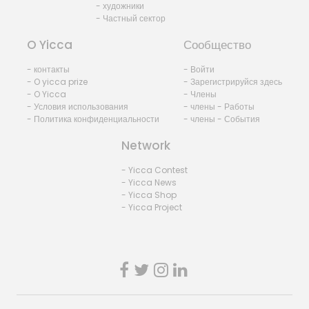
- художники
- Частный сектор
O Yicca
Сообщество
- контакты
- Войти
- O yicca prize
- Зарегистрируйся здесь
- O Yicca
- Члены
- Условия использования
- члены - Работы
- Политика конфиденциальности
- члены - События
Network
- Yicca Contest
- Yicca News
- Yicca Shop
- Yicca Project