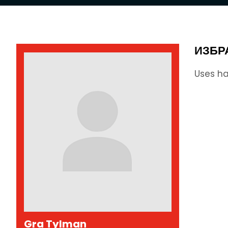
ИЗБР
Uses ha
Gra Tylman