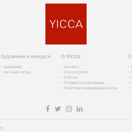
Художники в конкурсе
O Yicca
С
- художники
- контакты
- 
- Частный сектор
- O yicca prize
- 
- O Yicca
- 
- Условия использования
- 
- Политика конфиденциальности
- 
HO