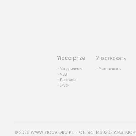
Yicca prize
Участвовать
- Уведомление
- Участвовать
- ЧЗВ
- Выставка
- Жури
© 2026
WWW.YICCA.ORG
P.I. - C.F. 94111450303 A.P.S. MO