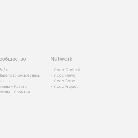
ообщество
Network
Войти
- Yicca Contest
Зарегистрируйся здесь
- Yicca News
Члены
- Yicca Shop
члены - Работы
- Yicca Project
члены - События