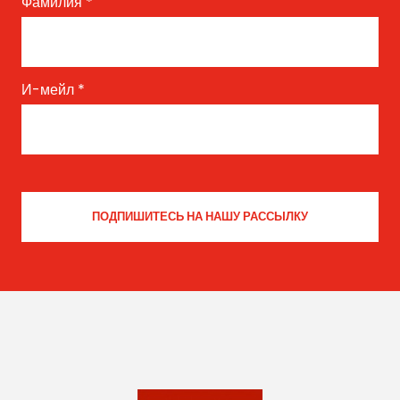
Фамилия
*
И-мейл
*