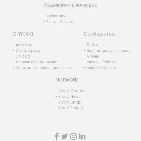
Художники в конкурсе
- художники
- Частный сектор
O Yicca
Сообщество
- контакты
- Войти
- O yicca prize
- Зарегистрируйся здесь
- O Yicca
- Члены
- Условия использования
- члены - Работы
- Политика конфиденциальности
- члены - События
Network
- Yicca Contest
- Yicca News
- Yicca Shop
- Yicca Project