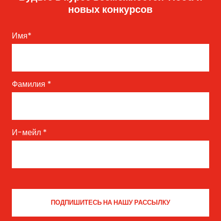
новых конкурсов
Имя
*
Фамилия
*
И-мейл
*