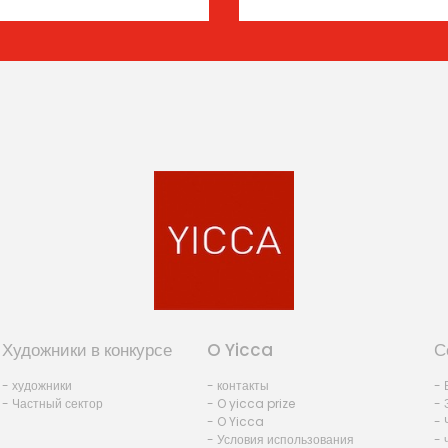
Художники в конкурсе
O Yicca
С
- художники
- контакты
- 
- Частный сектор
- O yicca prize
- 
- O Yicca
- 
- Условия использования
- 