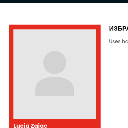
ИЗБР
Uses ha
Lucja Zajac