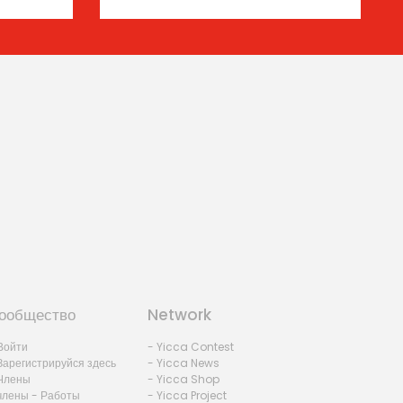
ообщество
Network
Войти
- Yicca Contest
Зарегистрируйся здесь
- Yicca News
Члены
- Yicca Shop
члены - Работы
- Yicca Project