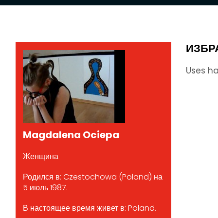
ИЗБР
Uses ha
Magdalena Ociepa
Женщина
Родился в: Czestochowa (Poland) на
5 июль 1987.
В настоящее время живет в: Poland.