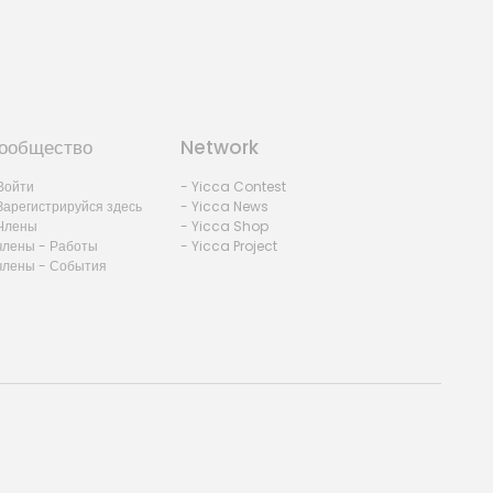
ообщество
Network
Войти
- Yicca Contest
Зарегистрируйся здесь
- Yicca News
Члены
- Yicca Shop
члены - Работы
- Yicca Project
члены - События