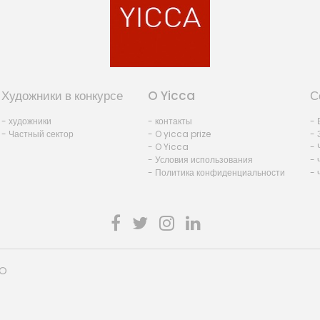
Художники в конкурсе
O Yicca
С
- художники
- контакты
- 
- Частный сектор
- O yicca prize
- 
- O Yicca
- 
- Условия использования
- 
- Политика конфиденциальности
- 
HO