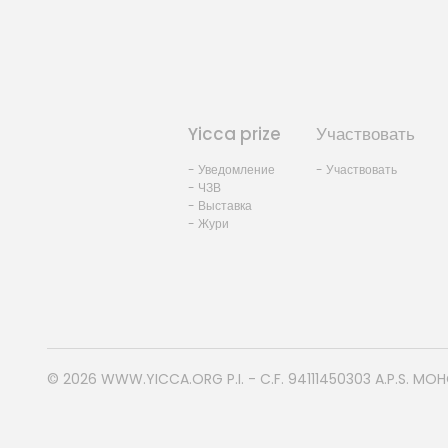
Yicca prize
Участвовать
- Уведомление
- Участвовать
- ЧЗВ
- Выставка
- Жури
© 2026
WWW.YICCA.ORG
P.I. - C.F. 94111450303 A.P.S. MO