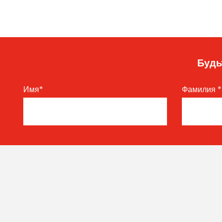
Будь
Имя
*
Фамилия
*