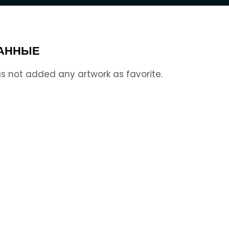
АННЫЕ
s not added any artwork as favorite.