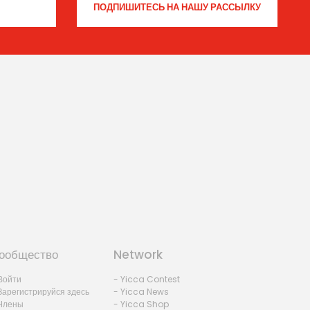
ообщество
Network
Войти
- Yicca Contest
Зарегистрируйся здесь
- Yicca News
Члены
- Yicca Shop