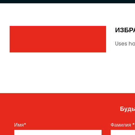
ИЗБР
Uses ha
Будь
Имя
*
Фамилия
*