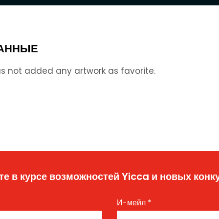
АННЫЕ
s not added any artwork as favorite.
те в курсе возможностей Yicca и новых конк
И-мейл
*