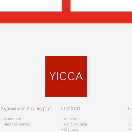
Художники в конкурсе
O Yicca
С
- художники
- контакты
- 
- Частный сектор
- O yicca prize
- 
- O Yicca
- 