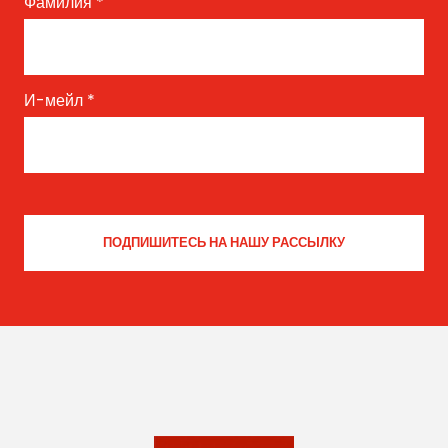
Фамилия
*
И-мейл
*