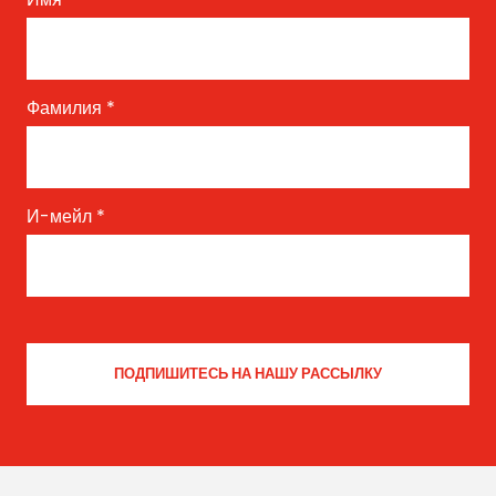
Фамилия
*
И-мейл
*