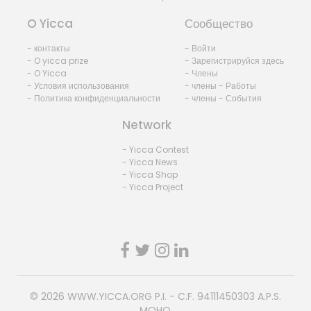
O Yicca
Сообщество
- контакты
- Войти
- O yicca prize
- Зарегистрируйся здесь
- O Yicca
- Члены
- Условия использования
- члены - Работы
- Политика конфиденциальности
- члены - События
Network
- Yicca Contest
- Yicca News
- Yicca Shop
- Yicca Project
© 2026
WWW.YICCA.ORG
P.I. - C.F. 94111450303 A.P.S.
MOHO