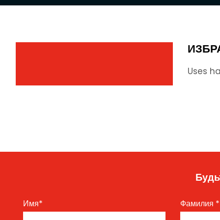
ИЗБР
Uses ha
Будь
Имя
*
Фамилия
*