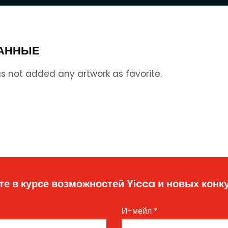
АННЫЕ
s not added any artwork as favorite.
те в курсе возможностей Yicca и новых конк
И-мейл
*