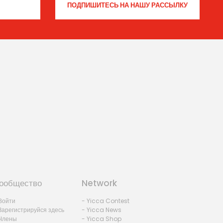
ообщество
Network
Войти
- Yicca Contest
Зарегистрируйся здесь
- Yicca News
Члены
- Yicca Shop