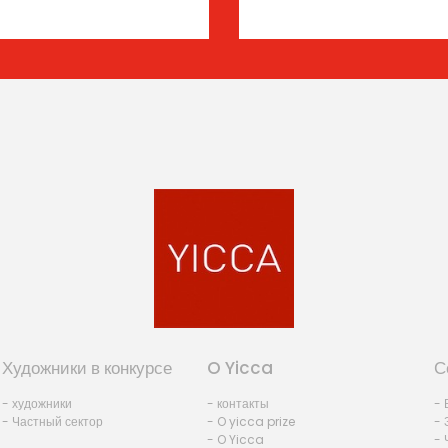
Художники в конкурсе
O Yicca
С
- художники
- контакты
- 
- Частный сектор
- O yicca prize
- 
- O Yicca
- 