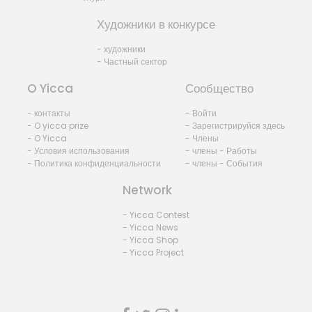
Художники в конкурсе
- художники
- Частный сектор
O Yicca
Сообщество
- контакты
- Войти
- O yicca prize
- Зарегистрируйся здесь
- O Yicca
- Члены
- Условия использования
- члены - Работы
- Политика конфиденциальности
- члены - События
Network
- Yicca Contest
- Yicca News
- Yicca Shop
- Yicca Project