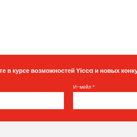
те в курсе возможностей Yicca и новых конк
И-мейл
*