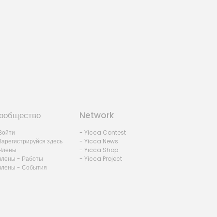
ообщество
Network
Войти
- Yicca Contest
Зарегистрируйся здесь
- Yicca News
Члены
- Yicca Shop
члены - Работы
- Yicca Project
члены - События