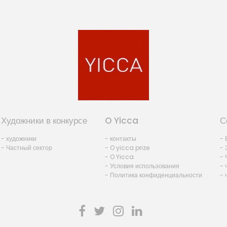
Художники в конкурсе
O Yicca
С
- художники
- контакты
- 
- Частный сектор
- O yicca prize
- 
- O Yicca
- 
- Условия использования
- 
- Политика конфиденциальности
- 