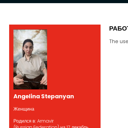
РАБО
The use
Angelina Stepanyan
Женщина
Родился в: Armavir
(Russian Federation) на 17 декабрь