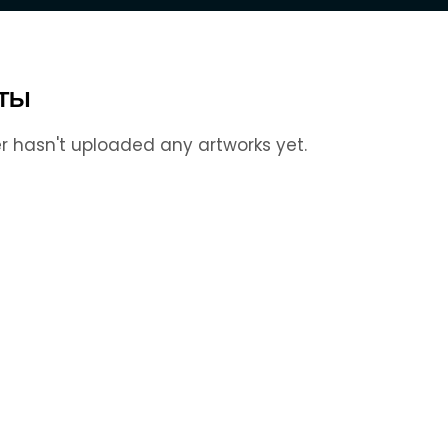
ТЫ
r hasn't uploaded any artworks yet.