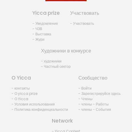
Yicca prize
Участвовать
- Уведомление
- Участвовать
- ЧЗВ
- Выставка
- Жури
Художники в конкурсе
- художники
- Частный сектор
O Yicca
Сообщество
- контакты
- Войти
- O yicca prize
- Зарегистрируйся здесь
- O Yicca
- Члены
- Условия использования
- члены - Работы
- Политика конфиденциальности
- члены - События
Network
- Yicca Contest