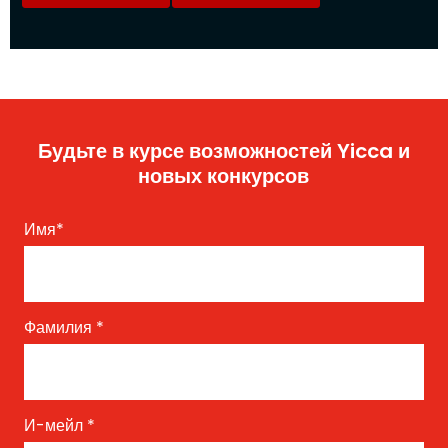
Будьте в курсе возможностей Yicca и
новых конкурсов
Имя
*
Фамилия
*
И-мейл
*