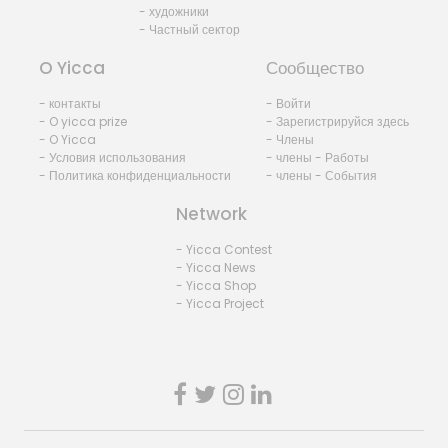
- художники
- Частный сектор
O Yicca
Сообщество
- контакты
- Войти
- O yicca prize
- Зарегистрируйся здесь
- O Yicca
- Члены
- Условия использования
- члены - Работы
- Политика конфиденциальности
- члены - События
Network
- Yicca Contest
- Yicca News
- Yicca Shop
- Yicca Project