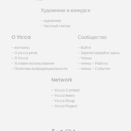
Художники в конкурсе
- художники
- Частный сектор
O Yicca
Сообщество
- контакты
- Войти
- O yicca prize
- Зарегистрируйся здесь
- O Yicca
- Члены
- Условия использования
- члены - Работы
- Политика конфиденциальности
- члены - События
Network
- Yicca Contest
- Yicca News
- Yicca Shop
- Yicca Project