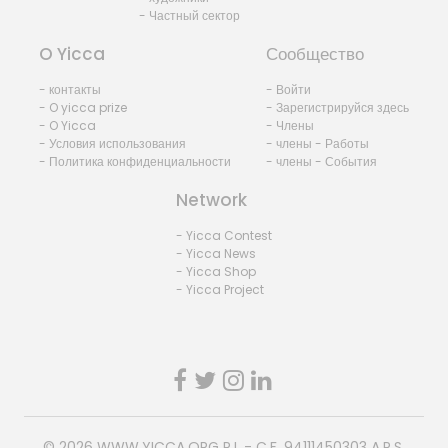
- Частный сектор
O Yicca
Сообщество
- контакты
- Войти
- O yicca prize
- Зарегистрируйся здесь
- O Yicca
- Члены
- Условия использования
- члены - Работы
- Политика конфиденциальности
- члены - События
Network
- Yicca Contest
- Yicca News
- Yicca Shop
- Yicca Project
© 2026
WWW.YICCA.ORG
P.I. - C.F. 94111450303 A.P.S.