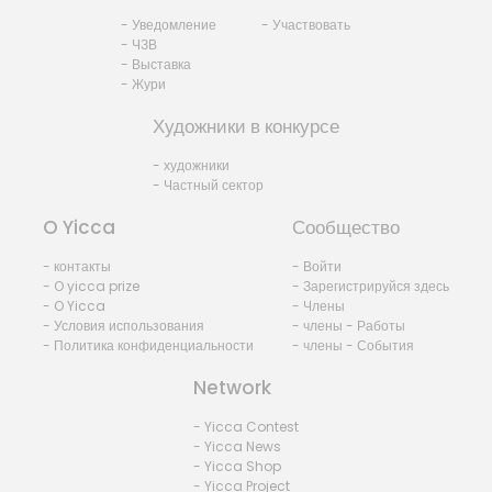
- Уведомление
- Участвовать
- ЧЗВ
- Выставка
- Жури
Художники в конкурсе
- художники
- Частный сектор
O Yicca
Сообщество
- контакты
- Войти
- O yicca prize
- Зарегистрируйся здесь
- O Yicca
- Члены
- Условия использования
- члены - Работы
- Политика конфиденциальности
- члены - События
Network
- Yicca Contest
- Yicca News
- Yicca Shop
- Yicca Project