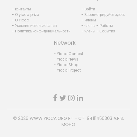
- контакты
- Войти
- O yicca prize
- Зарегистрируйся здесь
- O Yicca
- Члены
- Условия использования
- члены - Работы
- Политика конфиденциальности
- члены - События
Network
- Yicca Contest
- Yicca News
- Yicca Shop
- Yicca Project
© 2026
WWW.YICCA.ORG
P.I. - C.F. 94111450303 A.P.S.
MOHO