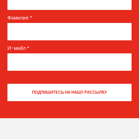
Фамилия
*
И-мейл
*