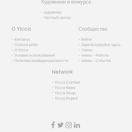
Художники в конкурсе
- художники
- Частный сектор
O Yicca
Сообщество
- контакты
- Войти
- O yicca prize
- Зарегистрируйся здесь
- O Yicca
- Члены
- Условия использования
- члены - Работы
- Политика конфиденциальности
- члены - События
Network
- Yicca Contest
- Yicca News
- Yicca Shop
- Yicca Project