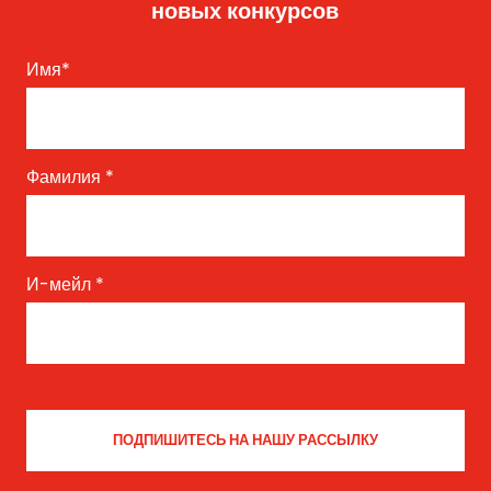
новых конкурсов
Имя
*
Фамилия
*
И-мейл
*