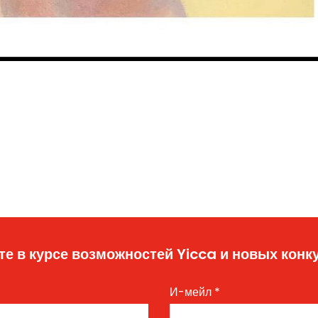
те в курсе возможностей Yicca и новых конк
И-мейл
*