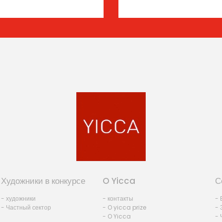
Художники в конкурсе
O Yicca
С
- художники
- контакты
- 
- Частный сектор
- O yicca prize
- 
- O Yicca
- 