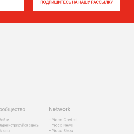
ообщество
Network
Войти
- Yicca Contest
Зарегистрируйся здесь
- Yicca News
Члены
- Yicca Shop