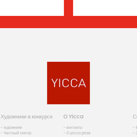
Художники в конкурсе
O Yicca
С
- художники
- контакты
- 
- Частный сектор
- O yicca prize
- 