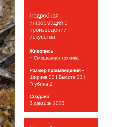
Подробная
информация о
произведении
искусства
Живопись
- Смешанная техника
Размер произведения -
Ширина 90 | Высота 90 |
Глубина 2
Создано
8 декабрь 2023