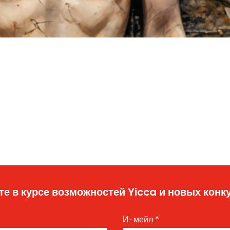
те в курсе возможностей Yicca и новых конк
И-мейл
*