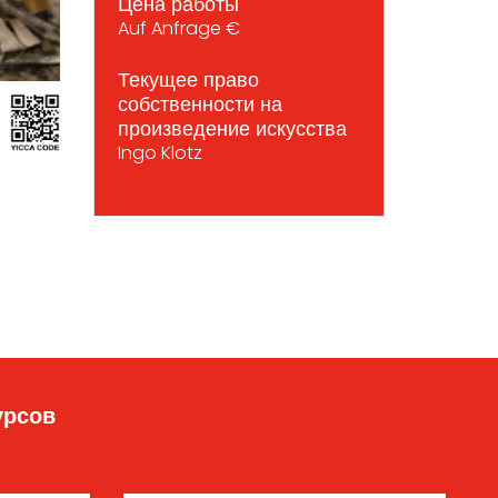
Цена работы
Auf Anfrage €
Текущее право
собственности на
произведение искусства
Ingo Klotz
урсов