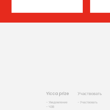
Yicca prize
Участвовать
- Уведомление
- Участвовать
- ЧЗВ