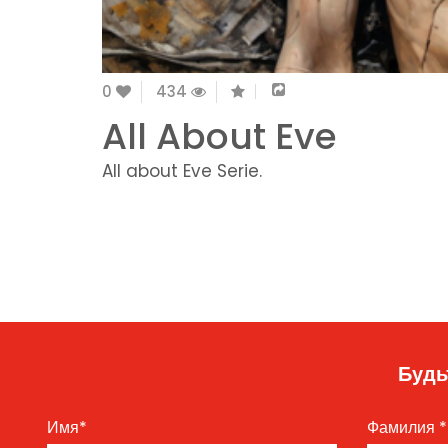
0
434
All About Eve
All about Eve Serie.
Будь
Имя
*
Фамилия
*