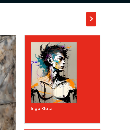
>
Ingo Klotz