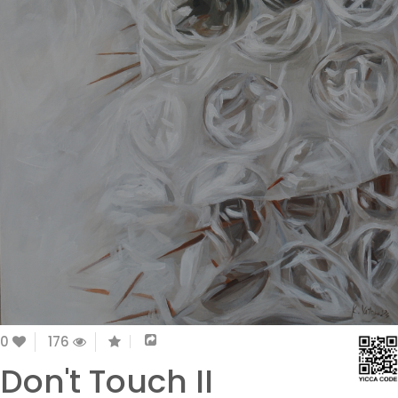
0
176
Don't Touch II