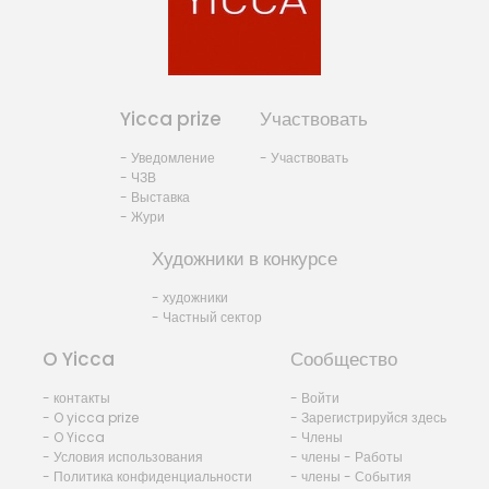
Yicca prize
Участвовать
- Уведомление
- Участвовать
- ЧЗВ
- Выставка
- Жури
Художники в конкурсе
- художники
- Частный сектор
O Yicca
Сообщество
- контакты
- Войти
- O yicca prize
- Зарегистрируйся здесь
- O Yicca
- Члены
- Условия использования
- члены - Работы
- Политика конфиденциальности
- члены - События