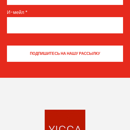
И-мейл
*