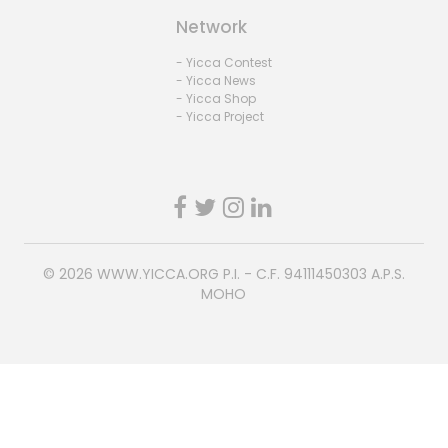
Network
- Yicca Contest
- Yicca News
- Yicca Shop
- Yicca Project
© 2026
WWW.YICCA.ORG
P.I. - C.F. 94111450303 A.P.S.
MOHO