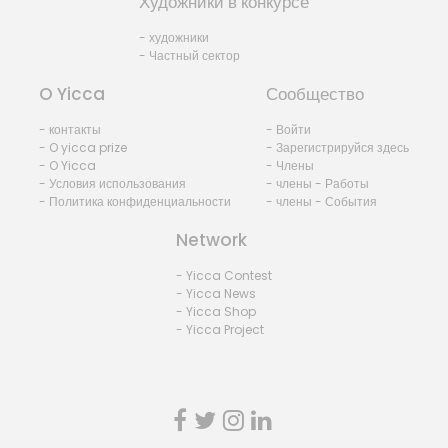
Художники в конкурсе
- художники
- Частный сектор
O Yicca
Сообщество
- контакты
- Войти
- O yicca prize
- Зарегистрируйся здесь
- O Yicca
- Члены
- Условия использования
- члены - Работы
- Политика конфиденциальности
- члены - События
Network
- Yicca Contest
- Yicca News
- Yicca Shop
- Yicca Project