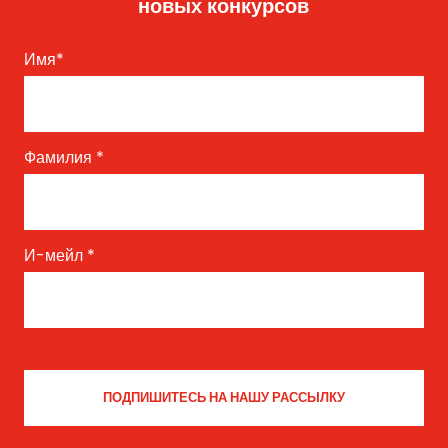
новых конкурсов
Имя
*
Фамилия
*
И-мейл
*