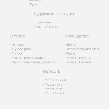
- Жури
Художники в конкурсе
- художники
- Частный сектор
O Yicca
Сообщество
- контакты
- Войти
- O yicca prize
- Зарегистрируйся здесь
- O Yicca
- Члены
- Условия использования
- члены - Работы
- Политика конфиденциальности
- члены - События
Network
- Yicca Contest
- Yicca News
- Yicca Shop
- Yicca Project