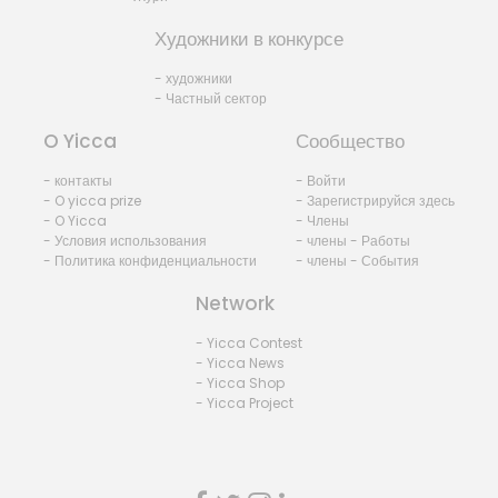
Художники в конкурсе
- художники
- Частный сектор
O Yicca
Сообщество
- контакты
- Войти
- O yicca prize
- Зарегистрируйся здесь
- O Yicca
- Члены
- Условия использования
- члены - Работы
- Политика конфиденциальности
- члены - События
Network
- Yicca Contest
- Yicca News
- Yicca Shop
- Yicca Project