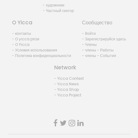
- художники
- Частный сектор
O Yicca
Сообщество
- контакты
- Войти
- O yicca prize
- Зарегистрируйся здесь
- O Yicca
- Члены
- Условия использования
- члены - Работы
- Политика конфиденциальности
- члены - События
Network
- Yicca Contest
- Yicca News
- Yicca Shop
- Yicca Project