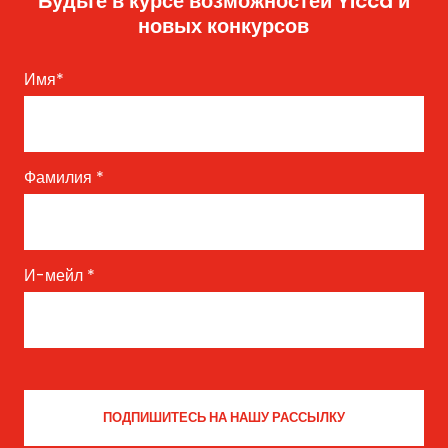
Будьте в курсе возможностей Yicca и
новых конкурсов
Имя
*
Фамилия
*
И-мейл
*