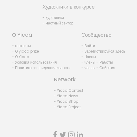
Художники в конкурсе
- художники
- Частный сектор
O Yicca
Сообщество
- контакты
- Войти
- O yicca prize
- Зарегистрируйся здесь
- O Yicca
- Члены
- Условия использования
- члены - Работы
- Политика конфиденциальности
- члены - События
Network
- Yicca Contest
- Yicca News
- Yicca Shop
- Yicca Project