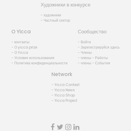
Художники в конкурсе
- художники
- Частный сектор
O Yicca
Сообщество
- контакты
- Войти
- O yicca prize
- Зарегистрируйся здесь
- O Yicca
- Члены
- Условия использования
- члены - Работы
- Политика конфиденциальности
- члены - События
Network
- Yicca Contest
- Yicca News
- Yicca Shop
- Yicca Project