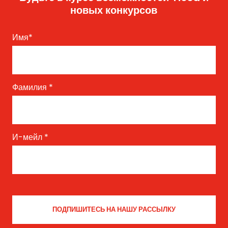
новых конкурсов
Имя
*
From Yicca Art Shop
Highlights ARTIST: Gio ...
Фамилия
*
И-мейл
*
Sociogramme
by Joop - Netherlands