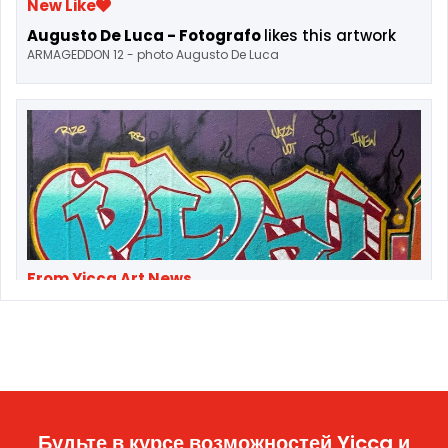
New Like
Augusto De Luca - Fotografo
likes this artwork
ARMAGEDDON 12 - photo Augusto De Luca
From Yicca Art News
Original MSK—Manhattan Subway Kings—
Members and Friends Reunit...
Будьте в курсе возможностей Yicca и