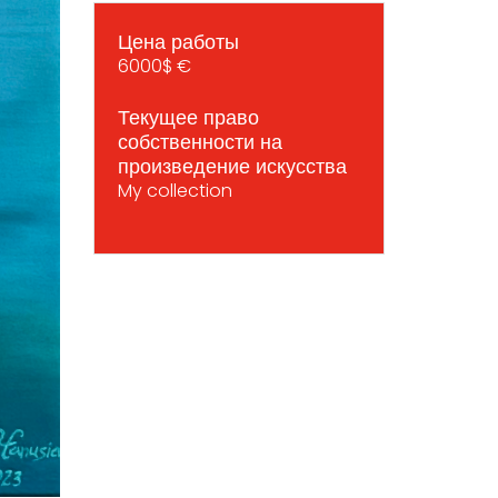
Цена работы
6000$ €
Текущее право
собственности на
произведение искусства
My collection