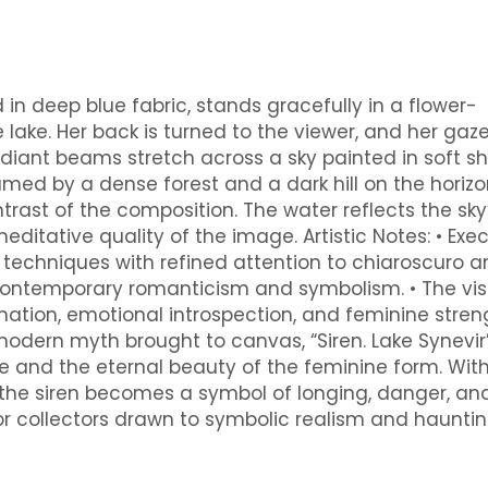
d in deep blue fabric, stands gracefully in a flower-
ke lake. Her back is turned to the viewer, and her gaz
adiant beams stretch across a sky painted in soft s
ramed by a dense forest and a dark hill on the horizo
ast of the composition. The water reflects the sky
editative quality of the image. Artistic Notes: • Exe
g techniques with refined attention to chiaroscuro 
 contemporary romanticism and symbolism. • The vis
mation, emotional introspection, and feminine stren
 modern myth brought to canvas, “Siren. Lake Synevir
re and the eternal beauty of the feminine form. With
, the siren becomes a symbol of longing, danger, an
or collectors drawn to symbolic realism and hauntin