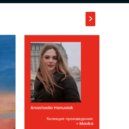
>
Anastasiia Hanusiak
Колекция произведения:
» Mavka