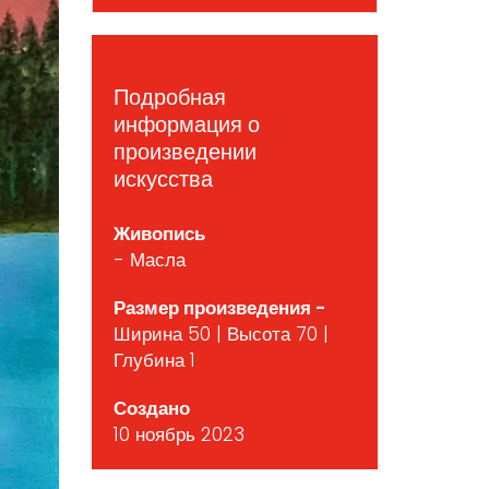
Подробная
информация о
произведении
искусства
Живопись
- Масла
Размер произведения -
Ширина 50 | Высота 70 |
Глубина 1
Создано
10 ноябрь 2023