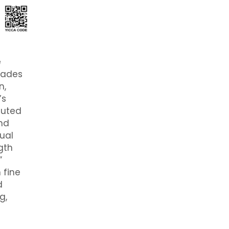
e
hades
n,
’s
cuted
and
ual
gth
”
 fine
d
g,