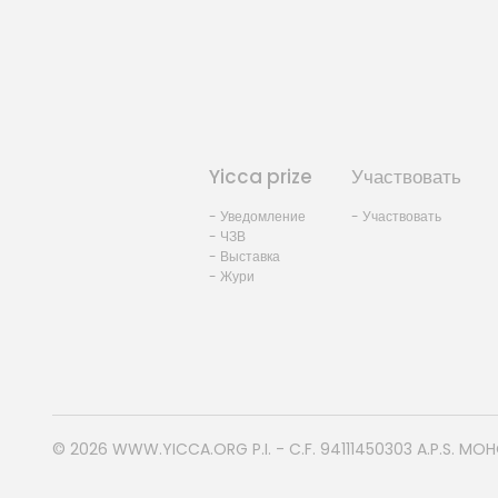
Yicca prize
Участвовать
- Уведомление
- Участвовать
- ЧЗВ
- Выставка
- Жури
© 2026
WWW.YICCA.ORG
P.I. - C.F. 94111450303 A.P.S. MO