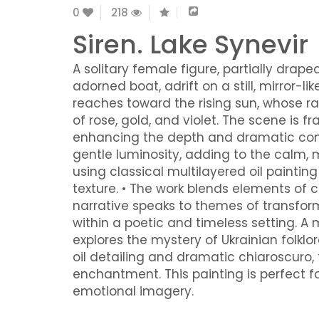
0
218
Siren. Lake Synevir
A solitary female figure, partially drape
adorned boat, adrift on a still, mirror-li
reaches toward the rising sun, whose r
of rose, gold, and violet. The scene is f
enhancing the depth and dramatic contr
gentle luminosity, adding to the calm, m
using classical multilayered oil paintin
texture. • The work blends elements of
narrative speaks to themes of transfor
within a poetic and timeless setting. A
explores the mystery of Ukrainian folklo
oil detailing and dramatic chiaroscuro
enchantment. This painting is perfect f
emotional imagery.