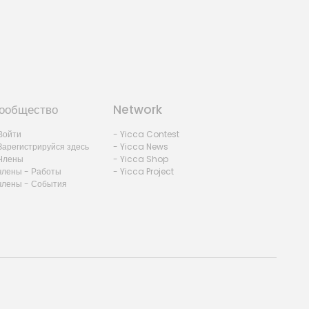
ообщество
Network
Войти
- Yicca Contest
Зарегистрируйся здесь
- Yicca News
Члены
- Yicca Shop
члены - Работы
- Yicca Project
члены - События