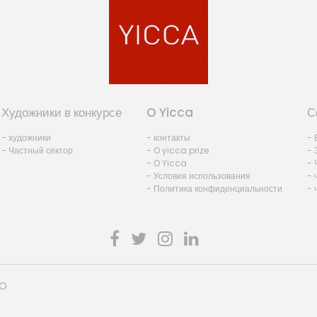
Художники в конкурсе
O Yicca
С
- художники
- контакты
- 
- Частный сектор
- O yicca prize
- 
- O Yicca
- 
- Условия использования
- 
- Политика конфиденциальности
- 
HO