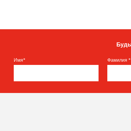
Будь
Имя
*
Фамилия
*