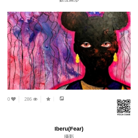
0
286
Iberu(Fear)
攝影