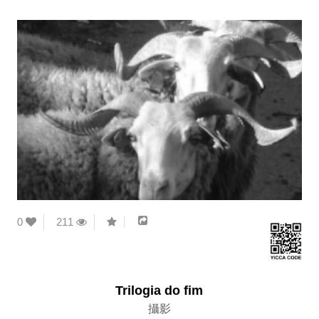
0
211
Trilogia do fim
攝影