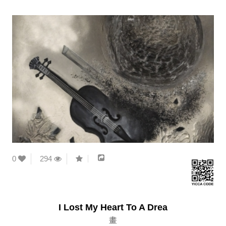
0
294
I Lost My Heart To A Drea
畫