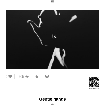
畫
0
205
Gentle hands