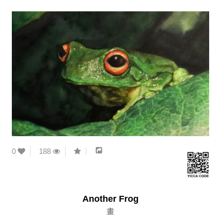
0
188
Another Frog
畫