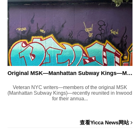
Original MSK—Manhattan Subway Kings—Members and Friends Reunit...
Veteran NYC writers—members of the original MSK
(Manhattan Subway Kings)—recently reunited in Inwood
for their annua...
查看Yicca News网站