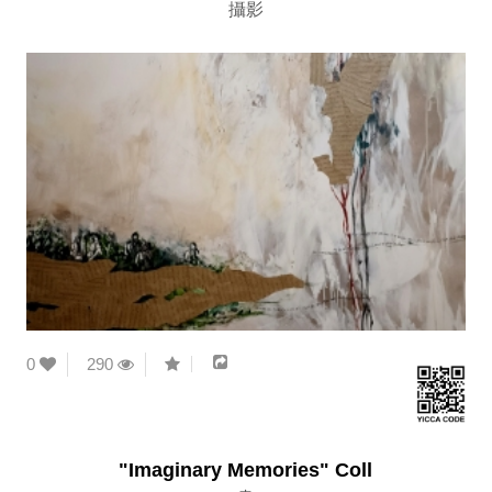
攝影
0
290
"Imaginary Memories" Coll