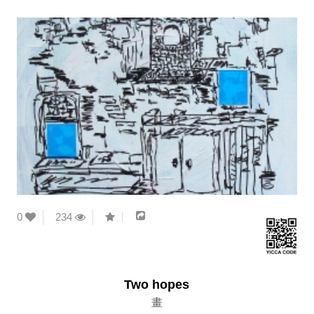
0
234
Two hopes
畫