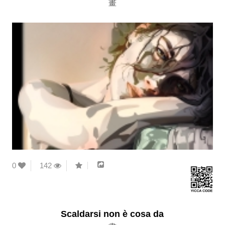
畫
0
142
Scaldarsi non è cosa da