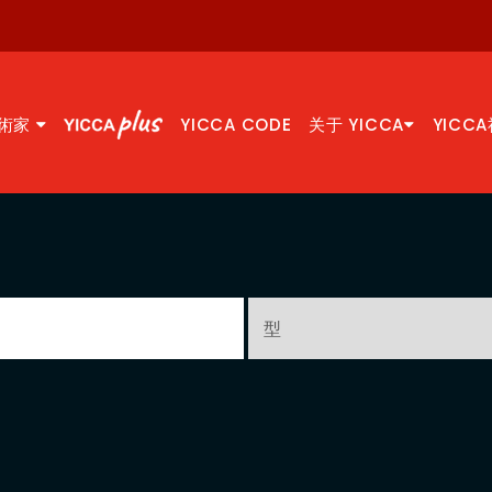
術家
YICCA CODE
关于 YICCA
YICC