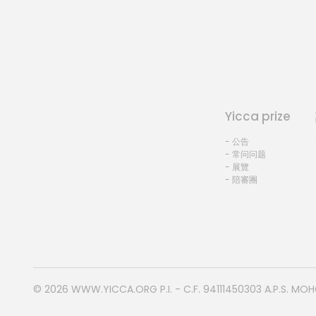
Yicca prize
- 公告
- 常问问题
- 展覽
- 陪審團
© 2026
WWW.YICCA.ORG
P.I. - C.F. 94111450303 A.P.S. MO