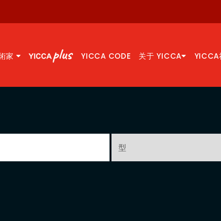
術家
YICCA CODE
关于 YICCA
YICC