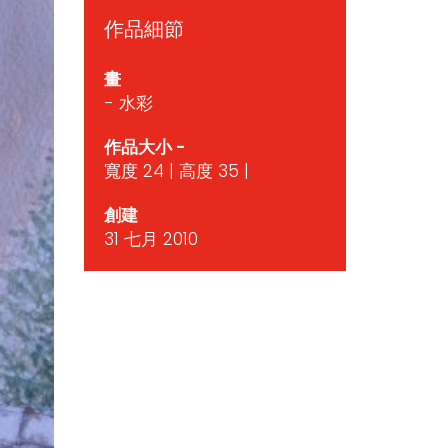
作品細節
畫
- 水彩
作品大小 -
寬度 24 | 高度 35 |
創建
31 七月 2010