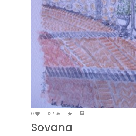
0
127
Sovana