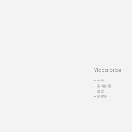
Yicca prize
- 公告
- 常问问题
- 展覽
- 陪審團