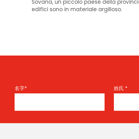
Sovana, un piccolo paese della provincia
edifici sono in materiale argilloso.
名字
*
姓氏
*