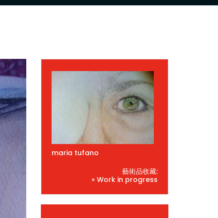
maria tufano
藝術品收藏:
» Work in progress