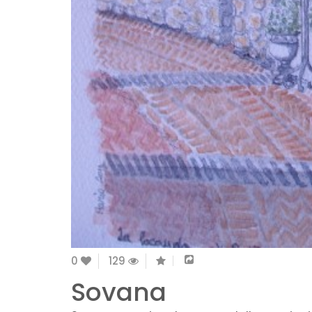
0
129
Sovana