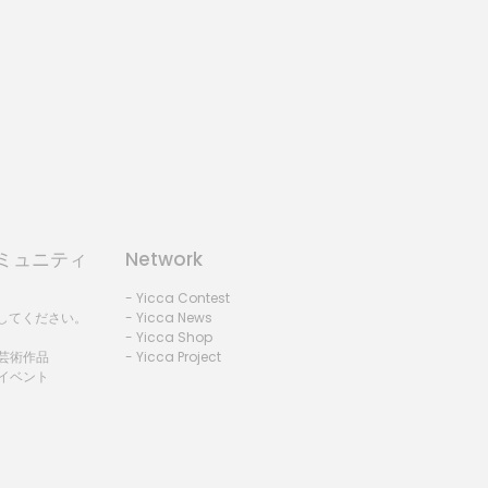
コミュニティ
Network
- Yicca Contest
録してください。
- Yicca News
- Yicca Shop
 芸術作品
- Yicca Project
 イベント