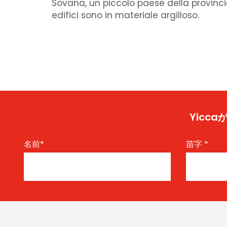
Sovana, un piccolo paese della provincia
edifici sono in materiale argilloso.
Yic
名前
*
苗字
*