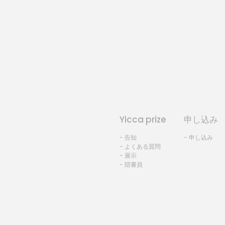
Yicca prize
申し込み
- 告知
- 申し込み
- よくある質問
- 展示
- 陪審員