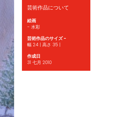
芸術作品について
絵画
- 水彩
芸術作品のサイズ -
幅 24 | 高さ 35 |
作成日
31 七月 2010