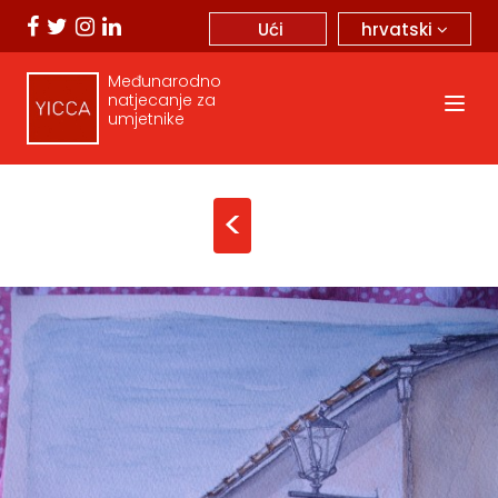
hrvatski
Ući
Međunarodno
natjecanje za
umjetnike
<