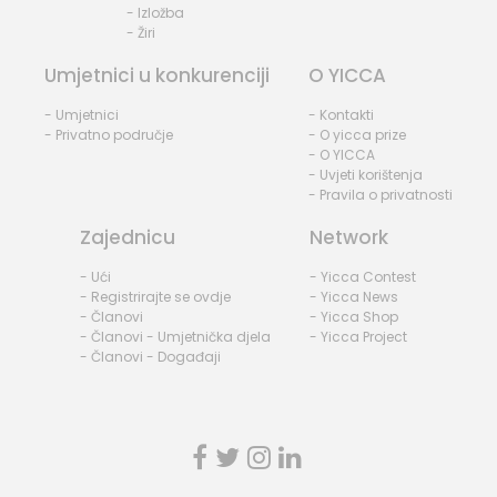
- Izložba
- Žiri
Umjetnici u konkurenciji
O YICCA
- Umjetnici
- Kontakti
- Privatno područje
- O yicca prize
- O YICCA
- Uvjeti korištenja
- Pravila o privatnosti
Zajednicu
Network
- Ući
- Yicca Contest
- Registrirajte se ovdje
- Yicca News
- Članovi
- Yicca Shop
- Članovi - Umjetnička djela
- Yicca Project
- Članovi - Događaji