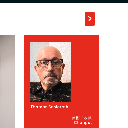
>
Thomas Schlereth
藝術品收藏:
» Changes