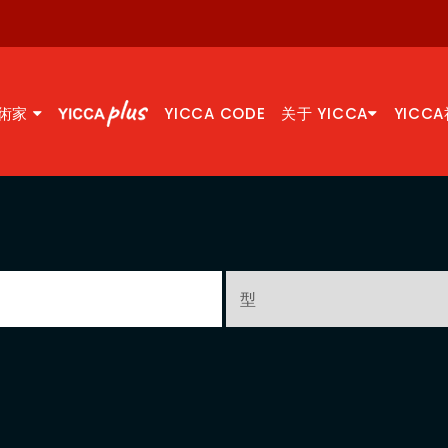
術家
YICCA CODE
关于 YICCA
YICC