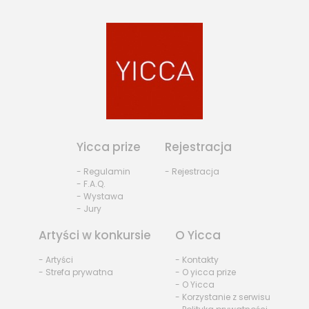
Yicca prize
Rejestracja
- Regulamin
- Rejestracja
- F.A.Q.
- Wystawa
- Jury
Artyści w konkursie
O Yicca
- Artyści
- Kontakty
- Strefa prywatna
- O yicca prize
- O Yicca
- Korzystanie z serwisu