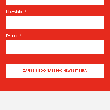
Nazwisko
*
E-mail
*