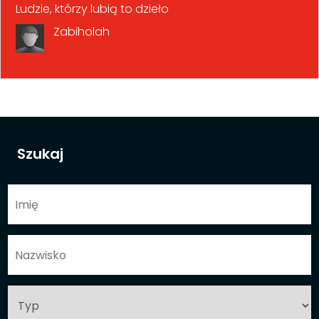
Ludzie, którzy lubią to dzieło
Zabiholah
Szukaj