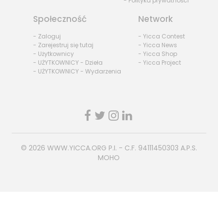
- Polityka prywatności
Społeczność
Network
- Zaloguj
- Yicca Contest
- Zarejestruj się tutaj
- Yicca News
- Użytkownicy
- Yicca Shop
- UŻYTKOWNICY - Dzieła
- Yicca Project
- UŻYTKOWNICY - Wydarzenia
© 2026
WWW.YICCA.ORG
P.I. - C.F. 94111450303 A.P.S.
MOHO