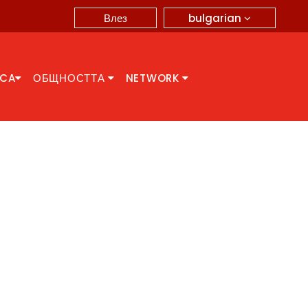
bulgarian
Влез
CCA
ОБЩНОСТТА
NETWORK