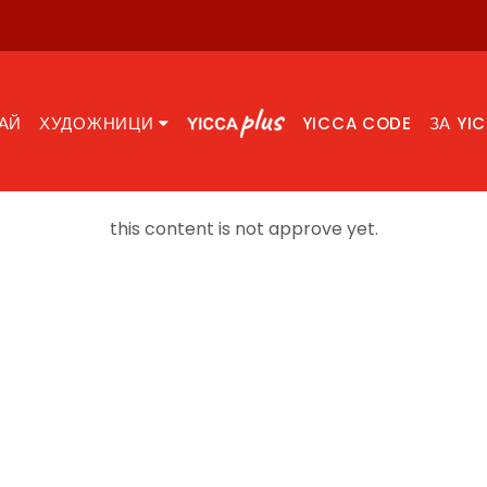
АЙ
ХУДОЖНИЦИ
YICCA CODE
ЗА YI
this content is not approve yet.